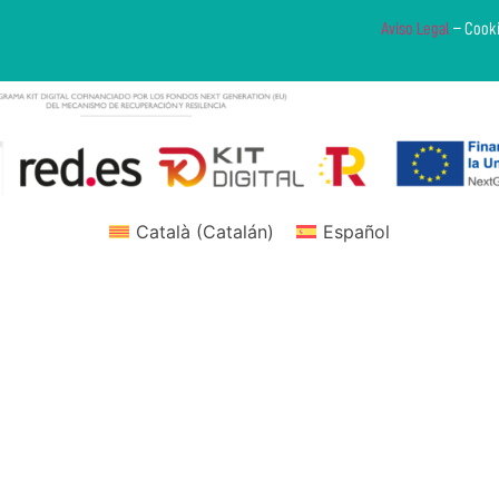
Aviso Legal
– Cook
Català
(
Catalán
)
Español