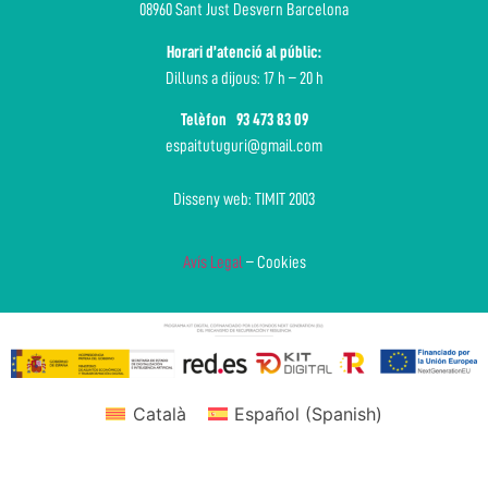
08960 Sant Just Desvern Barcelona
Horari d’atenció al públic:
Dilluns a dijous: 17 h – 20 h
Telèfon
93 473 83 09
espaitutuguri@gmail.com
Disseny web: TIMIT 2003
Avís Legal
– Cookies
Català
Español
(
Spanish
)